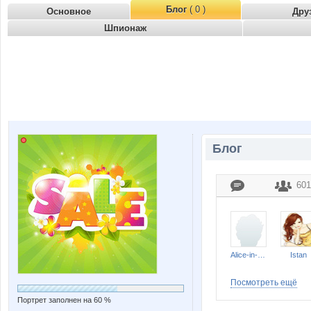
Блог
( 0 )
Основное
Дру
Шпионаж
Блог
601
Alice-in-Wonderland
Istan
Посмотреть ещё
Портрет заполнен на 60 %