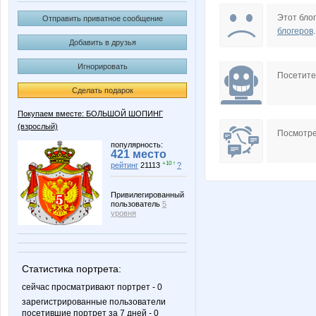
Stella69
Tatiana
Этот блог
Отправить приватное сообщение
блогеров
.
Добавить в друзья
Игнорировать
irina.kyrzanova
juliana*
Посетит
Сделать подарок
Покупаем вместе: БОЛЬШОЙ ШОПИНГ
(взрослый)
suricat
vishe
Посмотре
популярность:
421 место
+10 ↑
рейтинг
21113
?
Фаина
Мама_Сашу
Привилегированный
пользователь
5
уровня
Статистика портрета:
сейчас просматривают портрет - 0
зарегистрированные пользователи
посетившие портрет за 7 дней - 0